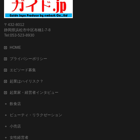
〒432-8012
静岡県浜松市中区布橋1-7-8
Tel:053-523-8930
HOME
プライバシーポリシー
エピソード募集
起業はハイリスク？
起業家・経営者インタビュー
飲食店
ビューティ・リラクゼーション
小売店
女性経営者