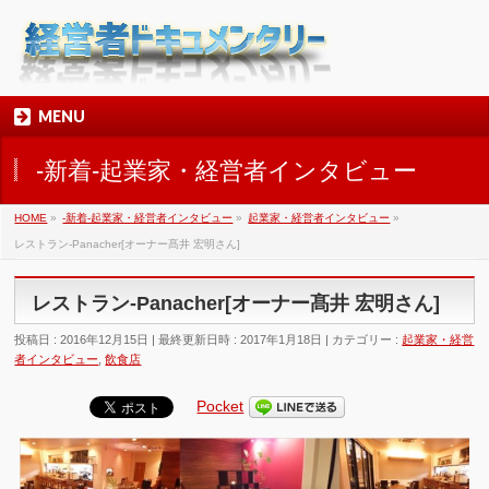
MENU
-新着-起業家・経営者インタビュー
HOME
»
-新着-起業家・経営者インタビュー
»
起業家・経営者インタビュー
»
レストラン-Panacher[オーナー髙井 宏明さん]
レストラン-Panacher[オーナー髙井 宏明さん]
投稿日 : 2016年12月15日
最終更新日時 : 2017年1月18日
カテゴリー :
起業家・経営
者インタビュー
,
飲食店
Pocket