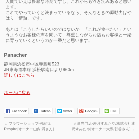
人間でいえば多感な時期ですし、これからも浮き沈みあると思い
ます。
これでやっていくと決まっているなら、そんなときの原動力はや
はり「情熱」です。
あとは「こうしたらいいのではないか」「これが食べたい」とい
うようなお客様の声を聞いて、尊重しながらお店もお客様と一緒
に育っていくというのが一番だと思います。
Panacher
静岡県浜松市中区寺島町523
JR東海道本線 浜松駅南口より960m
詳しくはこちら
ホームに戻る
Facebook
Hatena
twitter
Google+
LINE
←
フラワーショップ-Planta
人形専門店-寿月すみたや/株式会社連
Respiro[オーナー山内 満さん]
尺すみたや[オーナー大隅 彰啓さん]
→